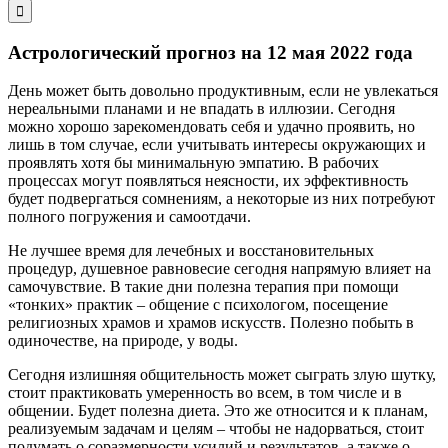
поиска:
Астрологический прогноз на 12 мая 2022 года
День может быть довольно продуктивным, если не увлекаться
нереальными планами и не впадать в иллюзии. Сегодня
можно хорошо зарекомендовать себя и удачно проявить, но
лишь в том случае, если учитывать интересы окружающих и
проявлять хотя бы минимальную эмпатию. В рабочих
процессах могут появляться неясности, их эффективность
будет подвергаться сомнениям, а некоторые из них потребуют
полного погружения и самоотдачи.
Не лучшее время для лечебных и восстановительных
процедур, душевное равновесие сегодня напрямую влияет на
самочувствие. В такие дни полезна терапия при помощи
«тонких» практик – общение с психологом, посещение
религиозных храмов и храмов искусств. Полезно побыть в
одиночестве, на природе, у воды.
Сегодня излишняя общительность может сыграть злую шутку,
стоит практиковать умеренность во всем, в том числе и в
общении. Будет полезна диета. Это же относится и к планам,
реализуемым задачам и целям – чтобы не надорваться, стоит
подумать о соразмерности усилий и результатов, а также о