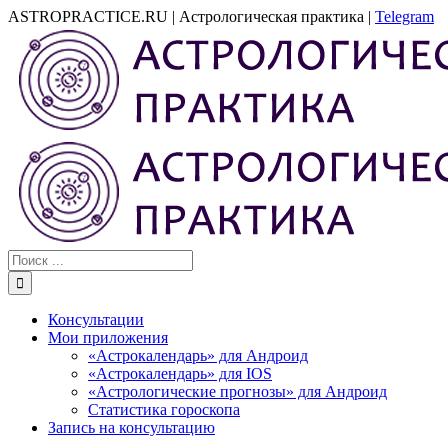
Skip
ASTROPRACTICE.RU | Астрологическая практика |
Telegram
to
Email
content
Результат
поиска:
Консультации
Мои приложения
«Астрокалендарь» для Андроид
«Астрокалендарь» для IOS
«Астрологические прогнозы» для Андроид
Статистика гороскопа
Запись на консультацию