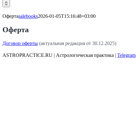
поиска:
Оферта
salebooks
2026-01-05T15:16:48+03:00
Оферта
Договор оферты
(актуальная редакция от 30.12.2025)
ASTROPRACTICE.RU | Астрологическая практика |
Telegram
Email
Go
to
Top