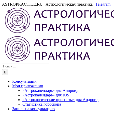
Skip
ASTROPRACTICE.RU | Астрологическая практика |
Telegram
to
Email
content
Результат
поиска:
Консультации
Мои приложения
«Астрокалендарь» для Андроид
«Астрокалендарь» для IOS
«Астрологические прогнозы» для Андроид
Статистика гороскопа
Запись на консультацию