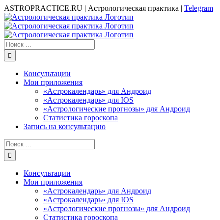
Skip
ASTROPRACTICE.RU | Астрологическая практика |
Telegram
to
Email
content
Результат
поиска:
Консультации
Мои приложения
«Астрокалендарь» для Андроид
«Астрокалендарь» для IOS
«Астрологические прогнозы» для Андроид
Статистика гороскопа
Запись на консультацию
Результат
поиска:
Консультации
Мои приложения
«Астрокалендарь» для Андроид
«Астрокалендарь» для IOS
«Астрологические прогнозы» для Андроид
Статистика гороскопа