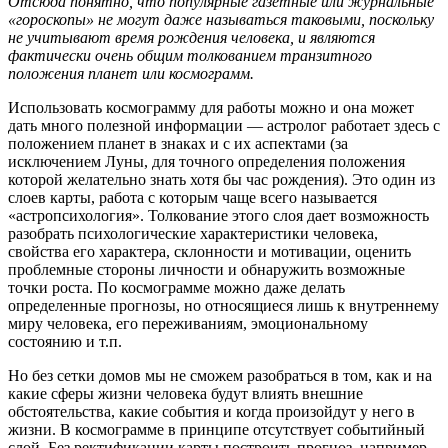
Отсюда понятно, что популярные газетные или журнальные
«гороскопы» не могут даже называться таковыми, поскольку
не учитывают время рождения человека, и являются
фактически очень общим толкованием транзитного
положения планет или космограмм.
Использовать космограмму для работы можно и она может
дать много полезной информации — астролог работает здесь с
положением планет в знаках и с их аспектами (за
исключением Луны, для точного определения положения
которой желательно знать хотя бы час рождения). Это один из
слоев карты, работа с которым чаще всего называется
«астропсихология». Толкование этого слоя дает возможность
разобрать психологические характеристики человека,
свойства его характера, склонности и мотивации, оценить
проблемные стороны личности и обнаружить возможные
точки роста. По космограмме можно даже делать
определенные прогнозы, но относящиеся лишь к внутреннему
миру человека, его переживаниям, эмоциональному
состоянию и т.п.
Но без сетки домов мы не сможем разобраться в том, как и на
какие сферы жизни человека будут влиять внешние
обстоятельства, какие события и когда произойдут у него в
жизни. В космограмме в принципе отсутствует событийный
слой. Без ректификации карты построить прогноз, например,